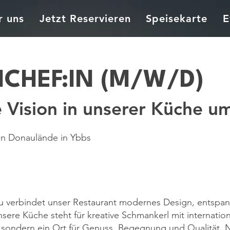
r uns
Jetzt Reservieren
Speisekarte
E
CHEF:IN (M/W/D)
e Vision in unserer Küche um
chen Donaulände in Ybbs
au verbindet unser Restaurant modernes Design, entsp
 Unsere Küche steht für kreative Schmankerl mit internati
, sondern ein Ort für Genuss, Begegnung und Qualität.