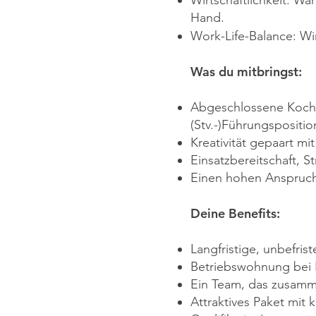
Wirtschaftlichkeit: W
Hand.
Work-Life-Balance: Wir
Was du mitbringst:
Abgeschlossene Koch-A
(Stv.-)Führungspositio
Kreativität gepaart mi
Einsatzbereitschaft, S
Einen hohen Anspruch 
Deine Benefits:
Langfristige, unbefris
Betriebswohnung bei 
Ein Team, das zusamm
Attraktives Paket mit 