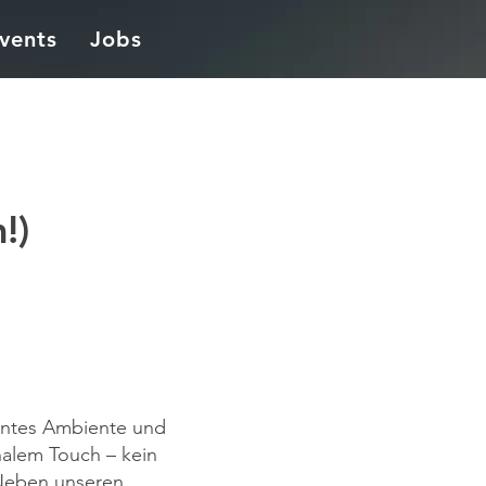
vents
Jobs
!)
anntes Ambiente und
onalem Touch – kein
 Neben unseren