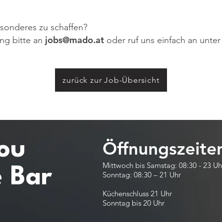
esonderes zu schaffen?
jobs@mado.at
ng bitte an
oder ruf uns einfach an unte
zurück zur Job-Übersicht
ou
Öffnungszeite
Mittwoch bis Samstag: 08:30 - 23 Uh
e Bar
Sonntag: 08:30 – 21 Uhr
Küchenschluss 21 Uhr
Sonntag bis 20 Uhr