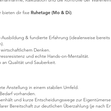
arenannahme, Kalkulation und die Kontrolle der Wareneins
Ruhetage (Mo & Di)
 bieten dir fixe
.
usbildung & fundierte Erfahrung (idealerweise bereits 
n).
t wirtschaftlichem Denken.
tressresistenz und echte Hands-on-Mentalität.
an Qualität und Sauberkeit.
tete Anstellung in einem stabilen Umfeld.
Bedarf vorhanden.
enhält und kurze Entscheidungswege zur Eigentümersei
klarer Bereitschaft zur deutlichen Überzahlung (je nach E