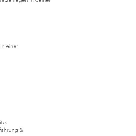
ätze liegen in deiner
in einer
te.
rfahrung &