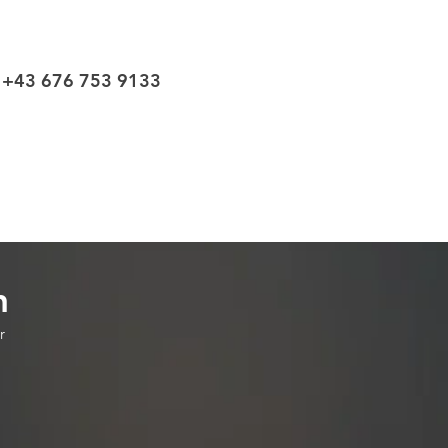
+43 676 753 9133
r
n
r